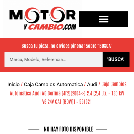
Busca tu pieza, no olvides pinchar sobre
"BUSCA"
'BUSCA'
/
/
/ Caja Cambios
Inicio
Caja Cambios Automatica
Audi
Automatica Audi A6 Berlina (4F2)(2004->) 2.4 [2,4 Ltr. – 130 kW
V6 24V CAT (BDW)] – 551021