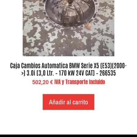
Caja Cambios Automatica BMW Serie X5 (E53)(2000-
>) 3.0i [3,0 Ltr. – 170 kW 24V CAT] – 266535
IVA y Transporte Incluido
502,20
€
Añadir al carrito