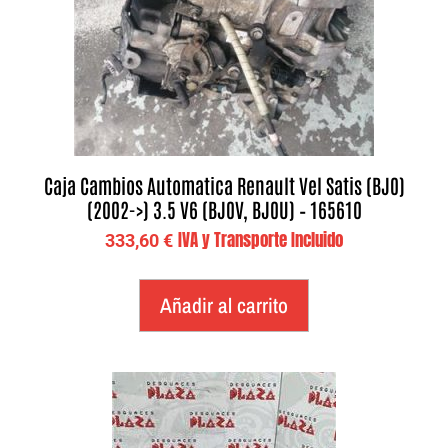
Caja Cambios Automatica Renault Vel Satis (BJ0)
(2002->) 3.5 V6 (BJ0V, BJ0U) – 165610
IVA y Transporte Incluido
333,60
€
Añadir al carrito