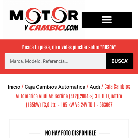
Busca tu pieza, no olvides pinchar sobre
"BUSCA"
'BUSCA'
/
/
/ Caja Cambios
Inicio
Caja Cambios Automatica
Audi
Automatica Audi A6 Berlina (4F2)(2004->) 3.0 TDI Quattro
(165kW) [3,0 Ltr. – 165 kW V6 24V TDI] – 563067