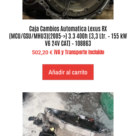
Caja Cambios Automatica Lexus RX
(MCU/GSU/MHU3)(2005->) 3.3 400h [3,3 Ltr. – 155 kW
V6 24V CAT] – 108863
IVA y Transporte Incluido
502,20
€
Añadir al carrito