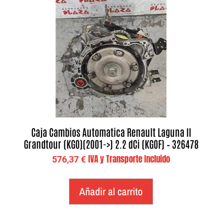
Caja Cambios Automatica Renault Laguna II
Grandtour (KG0)(2001->) 2.2 dCi (KG0F) – 326478
IVA y Transporte Incluido
576,37
€
Añadir al carrito