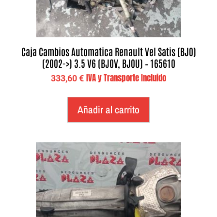
Caja Cambios Automatica Renault Vel Satis (BJ0)
(2002->) 3.5 V6 (BJ0V, BJ0U) – 165610
IVA y Transporte Incluido
333,60
€
Añadir al carrito