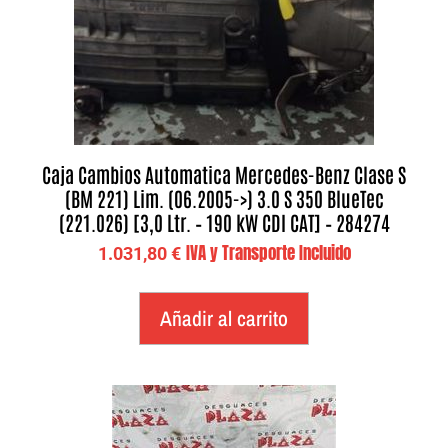
Caja Cambios Automatica Mercedes-Benz Clase S
(BM 221) Lim. (06.2005->) 3.0 S 350 BlueTec
(221.026) [3,0 Ltr. – 190 kW CDI CAT] – 284274
IVA y Transporte Incluido
1.031,80
€
Añadir al carrito