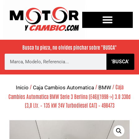
Busca tu pieza, no olvides pinchar sobre
"BUSCA"
'BUSCA'
/
/
/ Caja
Inicio
Caja Cambios Automatica
BMW
Cambios Automatica BMW Serie 3 Berlina (E46)(1998->) 3.0 330d
[3,0 Ltr. – 135 kW 24V Turbodiesel CAT] – 498473