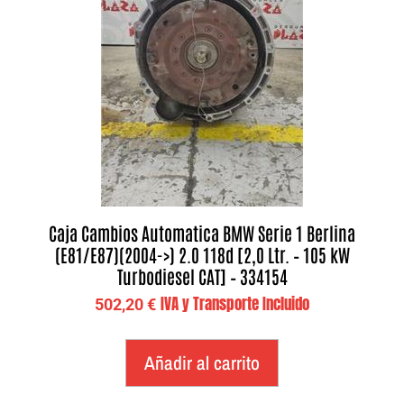
Caja Cambios Automatica BMW Serie 1 Berlina
(E81/E87)(2004->) 2.0 118d [2,0 Ltr. – 105 kW
Turbodiesel CAT] – 334154
IVA y Transporte Incluido
502,20
€
Añadir al carrito