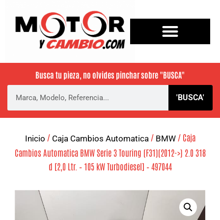
Busca tu pieza, no olvides pinchar sobre
"BUSCA"
'BUSCA'
/
/
/ Caja
Inicio
Caja Cambios Automatica
BMW
Cambios Automatica BMW Serie 3 Touring (F31)(2012->) 2.0 318
d [2,0 Ltr. – 105 kW Turbodiesel] – 497044