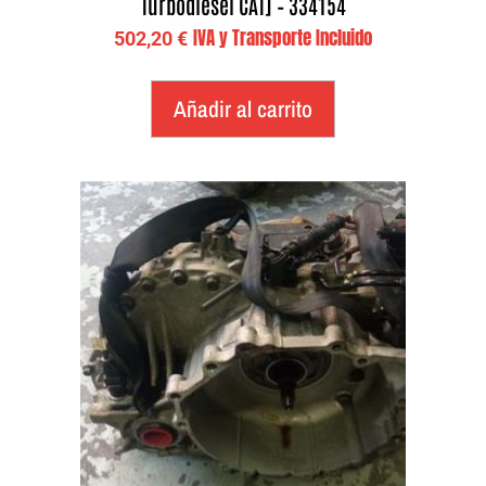
Turbodiesel CAT] – 334154
IVA y Transporte Incluido
502,20
€
Añadir al carrito