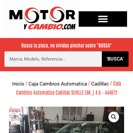
Busca tu pieza, no olvides pinchar sobre
"BUSCA"
'BUSCA'
/
/
/ Caja
Inicio
Caja Cambios Automatica
Cadillac
Cambios Automatica Cadillac SEVILLE (6K_) 4.6 – 444672