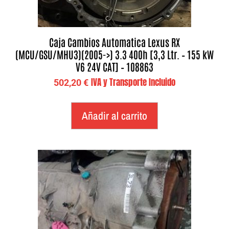
Caja Cambios Automatica Lexus RX
(MCU/GSU/MHU3)(2005->) 3.3 400h [3,3 Ltr. – 155 kW
V6 24V CAT] – 108863
IVA y Transporte Incluido
502,20
€
Añadir al carrito