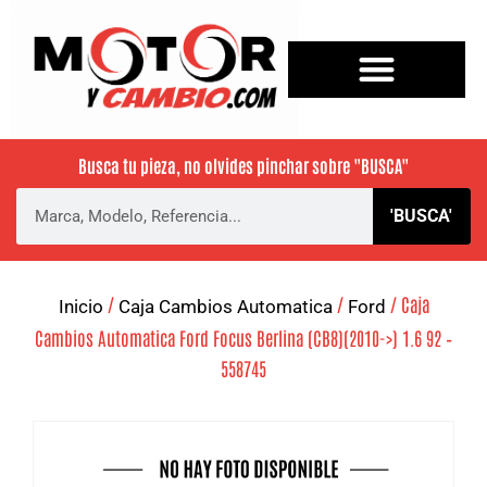
Busca tu pieza, no olvides pinchar sobre
"BUSCA"
'BUSCA'
/
/
/ Caja
Inicio
Caja Cambios Automatica
Ford
Cambios Automatica Ford Focus Berlina (CB8)(2010->) 1.6 92 –
558745