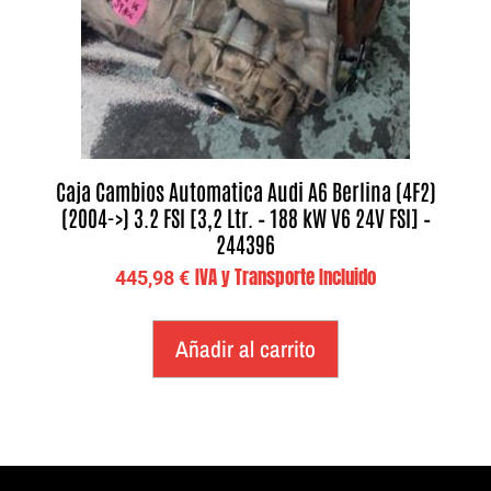
Caja Cambios Automatica Audi A6 Berlina (4F2)
(2004->) 3.2 FSI [3,2 Ltr. – 188 kW V6 24V FSI] –
244396
IVA y Transporte Incluido
445,98
€
Añadir al carrito