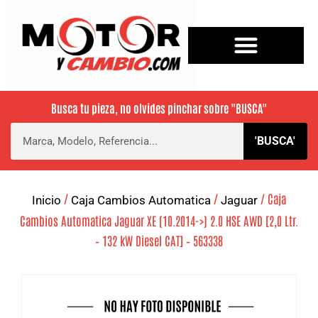
Busca tu pieza, no olvides pinchar sobre
"BUSCA"
'BUSCA'
/
/
/ Caja
Inicio
Caja Cambios Automatica
Jaguar
Cambios Automatica Jaguar XE (10.2014->) 2.0 HSE AWD [2,0 Ltr.
– 132 kW Diesel CAT] – 563338