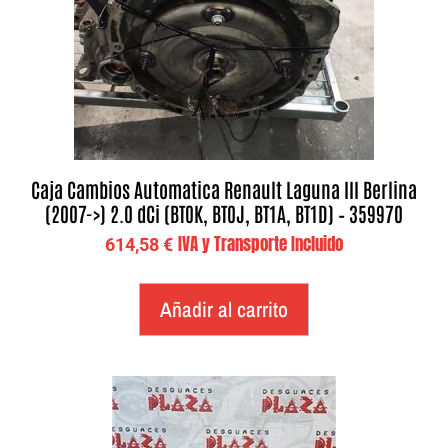
Caja Cambios Automatica Renault Laguna III Berlina
(2007->) 2.0 dCi (BT0K, BT0J, BT1A, BT1D) – 359970
IVA y Transporte Incluido
614,58
€
Añadir al carrito