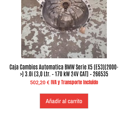
Caja Cambios Automatica BMW Serie X5 (E53)(2000-
>) 3.0i [3,0 Ltr. – 170 kW 24V CAT] – 266535
IVA y Transporte Incluido
502,20
€
Añadir al carrito