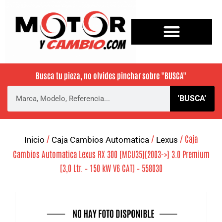
Busca tu pieza, no olvides pinchar sobre
"BUSCA"
'BUSCA'
/
/
/ Caja
Inicio
Caja Cambios Automatica
Lexus
Cambios Automatica Lexus RX 300 (MCU35)(2003->) 3.0 Premium
[3,0 Ltr. – 150 kW V6 CAT] – 558030