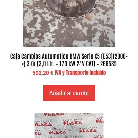
Caja Cambios Automatica BMW Serie X5 (E53)(2000-
>) 3.0i [3,0 Ltr. – 170 kW 24V CAT] – 266535
IVA y Transporte Incluido
502,20
€
Añadir al carrito