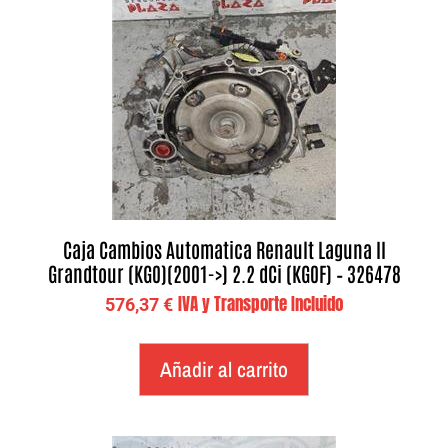
Caja Cambios Automatica Renault Laguna II
Grandtour (KG0)(2001->) 2.2 dCi (KG0F) – 326478
IVA y Transporte Incluido
576,37
€
Añadir al carrito