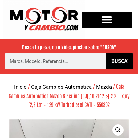
Busca tu pieza, no olvides pinchar sobre
"BUSCA"
'BUSCA'
/
/
/ Caja
Inicio
Caja Cambios Automatica
Mazda
Cambios Automatica Mazda 6 Berlina (GJ)(10.2012->) 2.2 Luxury
[2,2 Ltr. – 129 kW Turbodiesel CAT] – 550392