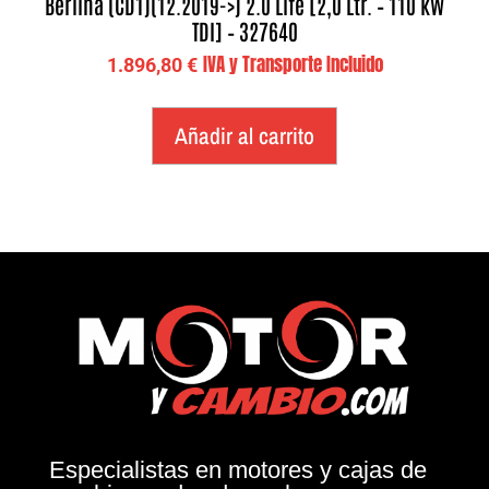
Berlina (CD1)(12.2019->) 2.0 Life [2,0 Ltr. – 110 kW
TDI] – 327640
IVA y Transporte Incluido
1.896,80
€
Añadir al carrito
Especialistas en motores y cajas de