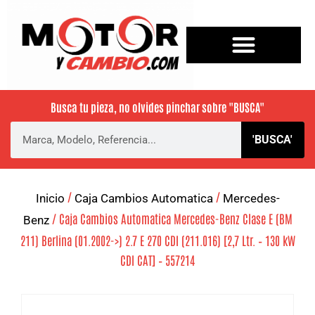
Busca tu pieza, no olvides pinchar sobre
"BUSCA"
'BUSCA'
/
/
Inicio
Caja Cambios Automatica
Mercedes-
/ Caja Cambios Automatica Mercedes-Benz Clase E (BM
Benz
211) Berlina (01.2002->) 2.7 E 270 CDI (211.016) [2,7 Ltr. – 130 kW
CDI CAT] – 557214