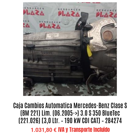
Caja Cambios Automatica Mercedes-Benz Clase S
(BM 221) Lim. (06.2005->) 3.0 S 350 BlueTec
(221.026) [3,0 Ltr. – 190 kW CDI CAT] – 284274
IVA y Transporte Incluido
1.031,80
€