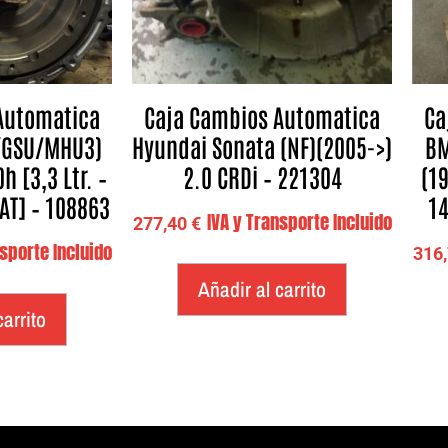
Automatica
Caja Cambios Automatica
Ca
/GSU/MHU3)
Hyundai Sonata (NF)(2005->)
BM
h [3,3 Ltr. –
2.0 CRDi – 221304
(19
AT] – 108863
14
IVA y Transporte Incluido
277,40
€
nsporte Incluido
316
Añadir al carrito
carrito