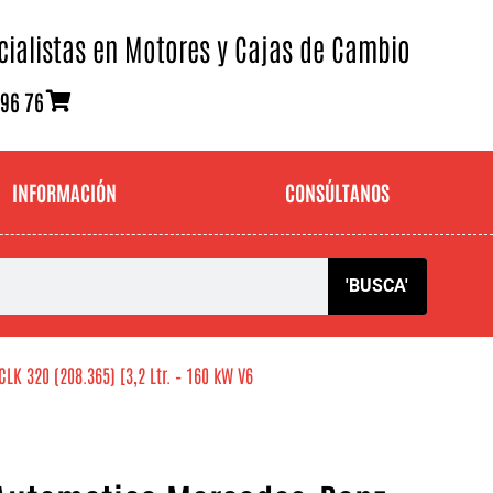
cialistas en Motores y Cajas de Cambio
 96 76
INFORMACIÓN
CONSÚLTANOS
'BUSCA'
 320 (208.365) [3,2 Ltr. – 160 kW V6