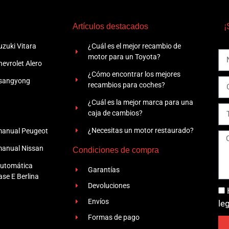
Artículos destacados
¡
zuki Vitara
¿Cuál es el mejor recambio de
motor para un Toyota?
evrolet Alero
¿Cómo encontrar los mejores
Ssangyong
recambios para coches?
¿Cuál es la mejor marca para una
caja de cambios?
¿Necesitas un motor restaurado?
manual Peugeot
manual Nissan
Condiciones de compra
automática
Garantías
se E Berlina
Devoluciones
Envíos
le
Formas de pago