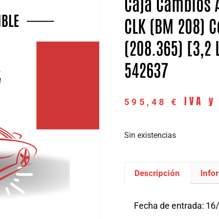
Caja Cambios 
CLK (BM 208) C
(208.365) [3,2 
542637
IVA y
595,48
€
Sin existencias
Descripción
Info
Descripción
Fecha de entrada: 16