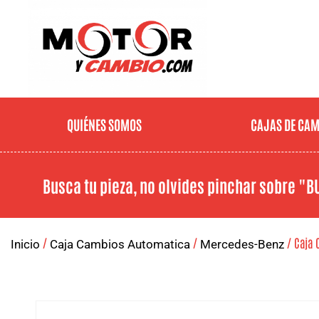
QUIÉNES SOMOS
CAJAS DE CA
Busca tu pieza, no olvides pinchar sobre
"B
/
/
/ Caja 
Inicio
Caja Cambios Automatica
Mercedes-Benz