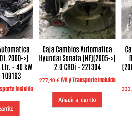
Automatica
Caja Cambios Automatica
Ca
(01.2000->)
Hyundai Sonata (NF)(2005->)
R
 Ltr. – 40 kW
2.0 CRDi – 221304
(20
– 109193
IVA y Transporte Incluido
277,40
€
nsporte Incluido
333
Añadir al carrito
carrito