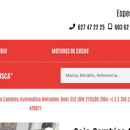
Espe
627 47 22 25
603 62
MBIO
MOTORES DE COCHE
USCA"
a Cambios Automatica Mercedes-Benz CLS (BM 219)(06.2004->) 3.5 350 (219
428021