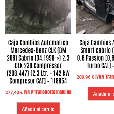
Caja Cambios Automatica
Caja Cambios 
Mercedes-Benz CLK (BM
Smart cabrio 
208) Cabrio (04.1998->) 2.3
0.6 Passion [0,6
CLK 230 Compressor
Turbo CAT] 
(208.447) [2,3 Ltr. – 142 kW
IVA y Tra
209,96
€
Compresor CAT] – 118854
IVA y Transporte Incluido
277,40
€
Añadir al 
Añadir al carrito