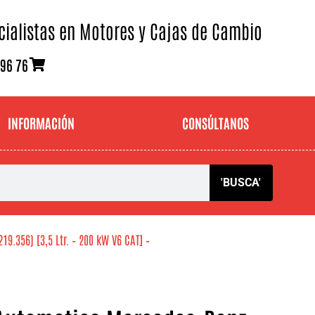
cialistas en Motores y Cajas de Cambio
 96 76
INFORMACIÓN
CONSÚLTANOS
'BUSCA'
.356) [3,5 Ltr. – 200 kW V6 CAT] –