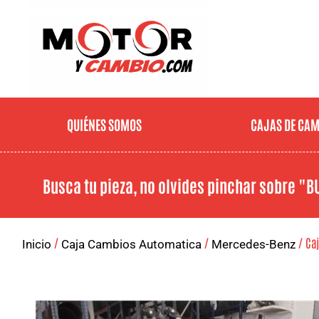
QUIÉNES SOMOS
CAJAS DE CA
Busca tu pieza, no olvides pinchar sobre
"B
/
/
/ Caj
Inicio
Caja Cambios Automatica
Mercedes-Benz