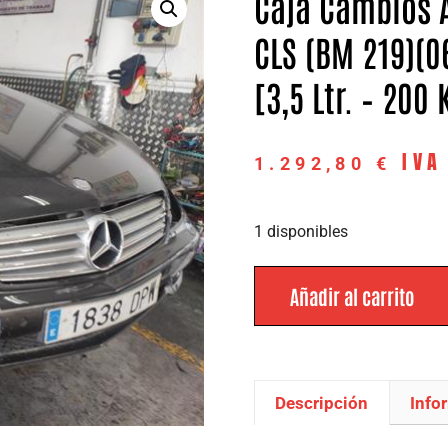
Caja Cambios 
CLS (BM 219)(0
[3,5 Ltr. – 200
IVA
1.292,80
€
1 disponibles
Añadir al carrito
Descripción
Info
Descripción