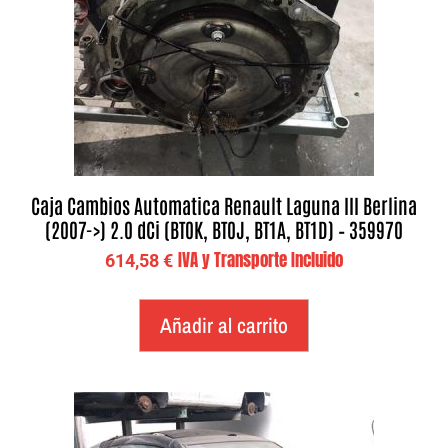
Caja Cambios Automatica Renault Laguna III Berlina
(2007->) 2.0 dCi (BT0K, BT0J, BT1A, BT1D) – 359970
IVA y Transporte Incluido
614,58
€
Añadir al carrito