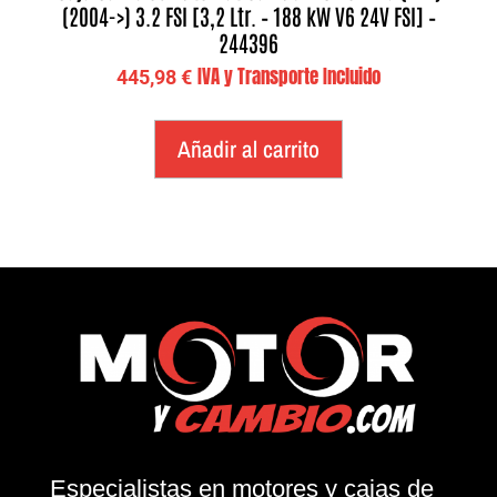
(2004->) 3.2 FSI [3,2 Ltr. – 188 kW V6 24V FSI] –
244396
IVA y Transporte Incluido
445,98
€
Añadir al carrito
Especialistas en motores y cajas de