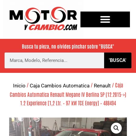
Busca tu pieza, no olvides pinchar sobre
"BUSCA"
'BUSCA'
/
/
/ Caja
Inicio
Caja Cambios Automatica
Renault
Cambios Automatica Renault Megane IV Berlina 5P (12.2015->)
1.2 Experience [1,2 Ltr. – 97 kW TCE Energy] – 488494