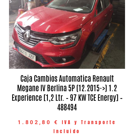
Caja Cambios Automatica Renault
Megane IV Berlina 5P (12.2015->) 1.2
Experience [1,2 Ltr. – 97 KW TCE Energy] –
488494
IVA y Transporte
1.802,80
€
Incluido