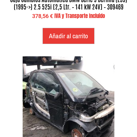
(1995->) 2.5 525i [2,5 Ltr. – 141 kW 24V] – 309469
IVA y Transporte Incluido
378,56
€
Añadir al carrito