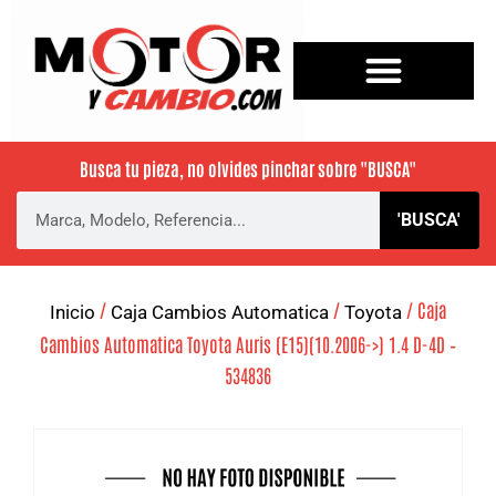
Busca tu pieza, no olvides pinchar sobre
"BUSCA"
'BUSCA'
/
/
/ Caja
Inicio
Caja Cambios Automatica
Toyota
Cambios Automatica Toyota Auris (E15)(10.2006->) 1.4 D-4D –
534836