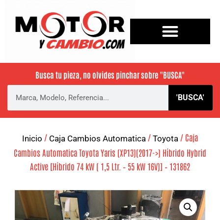
Busca tu pieza, no olvides pinchar sobre
"BUSCA"
'BUSCA'
/
/
/ Caja
Inicio
Caja Cambios Automatica
Toyota
Cambios Automatica Toyota Yaris (XP13)(2017->) Híbrido Hybrid
Active [Híbrido 74 kW ( 1,5 Ltr. – 55 kW 16V)] – 131862