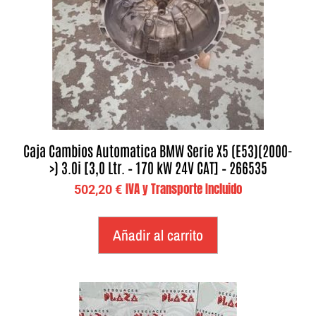
Caja Cambios Automatica BMW Serie X5 (E53)(2000-
>) 3.0i [3,0 Ltr. – 170 kW 24V CAT] – 266535
IVA y Transporte Incluido
502,20
€
Añadir al carrito