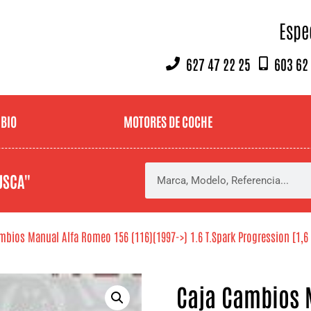
Espe
627 47 22 25
603 62
MBIO
MOTORES DE COCHE
USCA"
mbios Manual Alfa Romeo 156 (116)(1997->) 1.6 T.Spark Progression [1,6 L
Caja Cambios 