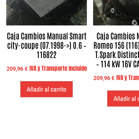
Caja Cambios Manual Smart
Caja Cambios 
city-coupe (07.1998->) 0.6 –
Romeo 156 (116)
116822
T.Spark Distinct
– 114 kW 16V C
IVA y Transporte Incluido
209,96
€
IVA y Tra
209,96
€
Añadir al carrito
Añadir al 