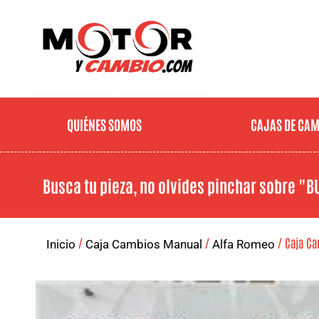
QUIÉNES SOMOS
CAJAS DE CA
Busca tu pieza, no olvides pinchar sobre
"B
/
/
/ Caja Ca
Inicio
Caja Cambios Manual
Alfa Romeo