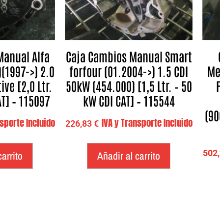
Manual Alfa
Caja Cambios Manual Smart
(1997->) 2.0
forfour (01.2004->) 1.5 CDI
Me
ive [2,0 Ltr.
50kW (454.000) [1,5 Ltr. – 50
AT] – 115097
kW CDI CAT] – 115544
(90
nsporte Incluido
IVA y Transporte Incluido
226,83
€
502
carrito
Añadir al carrito