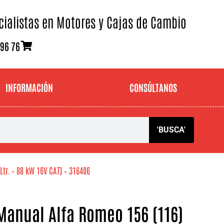
cialistas en Motores y Cajas de Cambio
 96 76
INFORMACIÓN
CONSÚLTANOS
'BUSCA'
tr. – 88 kW 16V CAT] – 316406
Manual Alfa Romeo 156 (116)