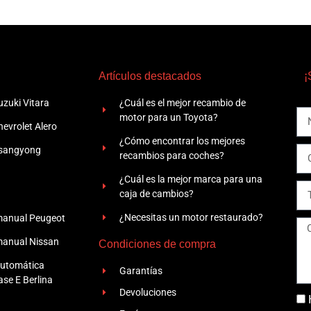
Artículos destacados
¡
zuki Vitara
¿Cuál es el mejor recambio de
motor para un Toyota?
evrolet Alero
¿Cómo encontrar los mejores
Ssangyong
recambios para coches?
¿Cuál es la mejor marca para una
caja de cambios?
¿Necesitas un motor restaurado?
manual Peugeot
manual Nissan
Condiciones de compra
automática
Garantías
se E Berlina
Devoluciones