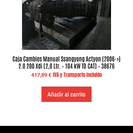
Caja Cambios Manual Ssangyong Actyon (2006->)
2.0 200 Xdi [2,0 Ltr. – 104 kW TD CAT] – 38676
IVA y Transporte Incluido
417,89
€
Añadir al carrito