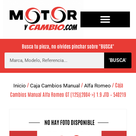
Busca tu pieza, no olvides pinchar sobre
"BUSCA"
'BUSCA'
/
/
/ Caja
Inicio
Caja Cambios Manual
Alfa Romeo
Cambios Manual Alfa Romeo GT (125)(2004->) 1.9 JTD – 540219