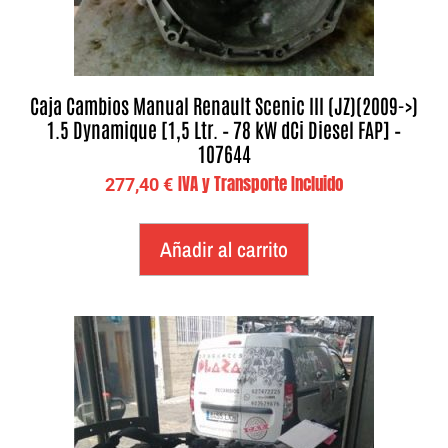
Caja Cambios Manual Renault Scenic III (JZ)(2009->)
1.5 Dynamique [1,5 Ltr. – 78 kW dCi Diesel FAP] –
107644
IVA y Transporte Incluido
277,40
€
Añadir al carrito