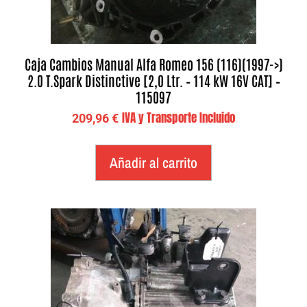
Caja Cambios Manual Alfa Romeo 156 (116)(1997->)
2.0 T.Spark Distinctive [2,0 Ltr. – 114 kW 16V CAT] –
115097
IVA y Transporte Incluido
209,96
€
Añadir al carrito