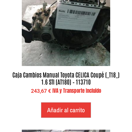
Caja Cambios Manual Toyota CELICA Coupé (_T18_)
1.6 STI (AT180) – 113710
IVA y Transporte Incluido
243,67
€
Añadir al carrito