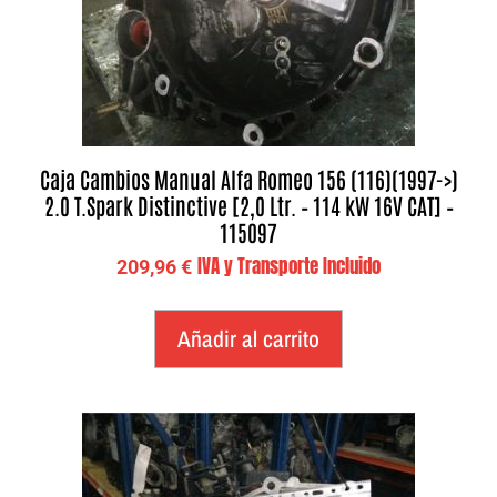
Caja Cambios Manual Alfa Romeo 156 (116)(1997->)
2.0 T.Spark Distinctive [2,0 Ltr. – 114 kW 16V CAT] –
115097
IVA y Transporte Incluido
209,96
€
Añadir al carrito