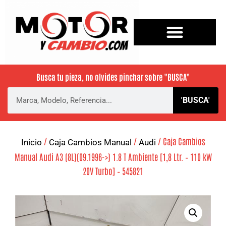
Busca tu pieza, no olvides pinchar sobre
"BUSCA"
'BUSCA'
/
/
/ Caja Cambios
Inicio
Caja Cambios Manual
Audi
Manual Audi A3 (8L)(09.1996->) 1.8 T Ambiente [1,8 Ltr. – 110 kW
20V Turbo] – 545821