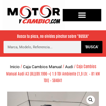
Busca tu pieza, no olvides pinchar sobre
"BUSCA"
'BUSCA'
/
/
/ Caja Cambios
Inicio
Caja Cambios Manual
Audi
Manual Audi A3 (8L)(09.1996->) 1.9 TDI Ambiente [1,9 Ltr. – 81 kW
TDI] – 504841