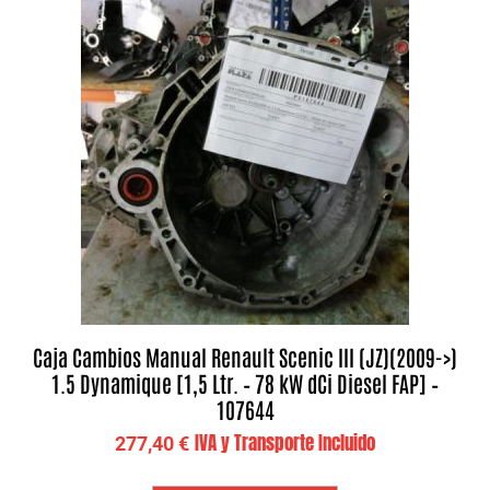
Caja Cambios Manual Renault Scenic III (JZ)(2009->)
1.5 Dynamique [1,5 Ltr. – 78 kW dCi Diesel FAP] –
107644
IVA y Transporte Incluido
277,40
€