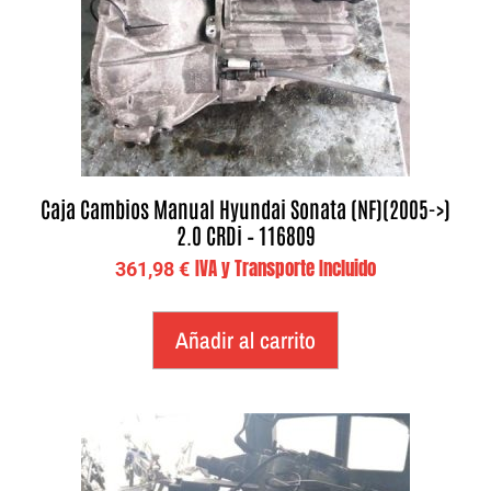
Caja Cambios Manual Hyundai Sonata (NF)(2005->)
2.0 CRDi – 116809
IVA y Transporte Incluido
361,98
€
Añadir al carrito