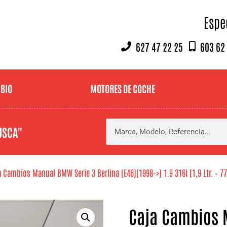
Espe
627 47 22 25
603 62
MBIO
MOTORES DE COCHE
USCA"
 Cambios Manual BMW Serie 3 Berlina (E46)(1998->) 1.9 316i [1,9 Ltr. – 7
Caja Cambios 