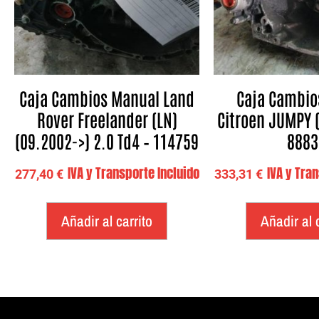
Caja Cambios Manual Land
Caja Cambio
Rover Freelander (LN)
Citroen JUMPY (
(09.2002->) 2.0 Td4 – 114759
8883
IVA y Transporte Incluido
IVA y Tra
277,40
€
333,31
€
Añadir al carrito
Añadir al 