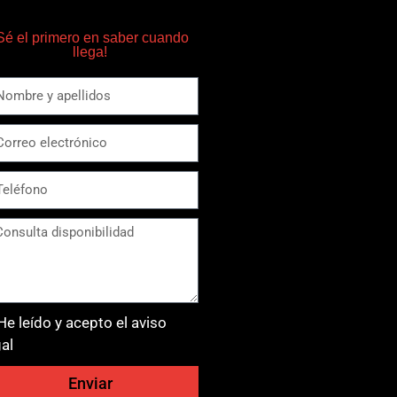
Sé el primero en saber cuando
llega!
He leído y acepto el aviso
gal
Enviar