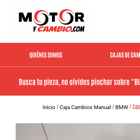
QUIÉNES SOMOS
CAJAS DE CA
Busca tu pieza, no olvides pinchar sobre
"B
/
/
/ Caja
Inicio
Caja Cambios Manual
BMW