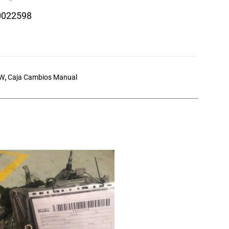
0022598
W
,
Caja Cambios Manual