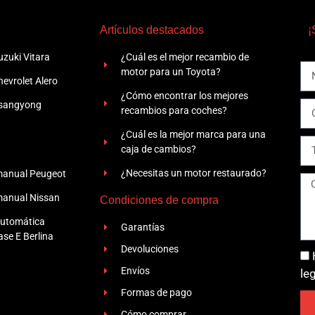
Artículos destacados
¡
zuki Vitara
¿Cuál es el mejor recambio de
motor para un Toyota?
evrolet Alero
¿Cómo encontrar los mejores
Ssangyong
recambios para coches?
¿Cuál es la mejor marca para una
caja de cambios?
¿Necesitas un motor restaurado?
manual Peugeot
manual Nissan
Condiciones de compra
automática
Garantías
se E Berlina
Devoluciones
Envíos
le
Formas de pago
Cómo comprar