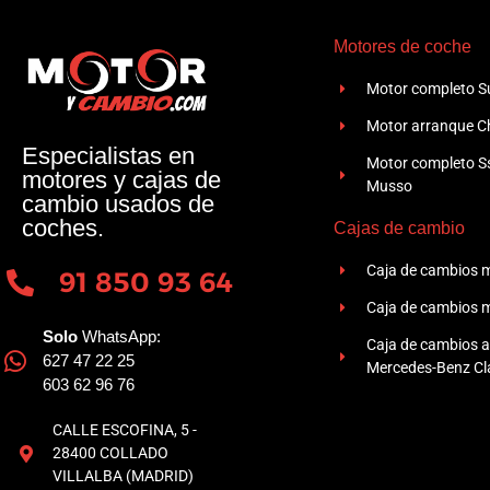
Motores de coche
Motor completo Su
Motor arranque Ch
Especialistas en
Motor completo 
motores y cajas de
Musso
cambio usados de
coches.
Cajas de cambio
Caja de cambios 
91 850 93 64
Caja de cambios 
Solo
WhatsApp:
Caja de cambios 
627 47 22 25
Mercedes-Benz Cla
603 62 96 76
CALLE ESCOFINA, 5 -
28400 COLLADO
VILLALBA (MADRID)