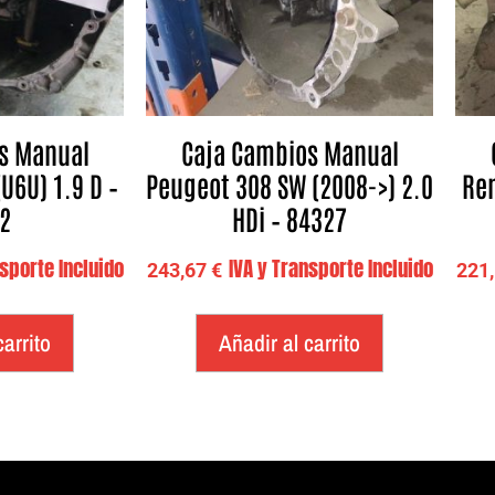
s Manual
Caja Cambios Manual
U6U) 1.9 D –
Peugeot 308 SW (2008->) 2.0
Ren
2
HDi – 84327
nsporte Incluido
IVA y Transporte Incluido
243,67
€
221
carrito
Añadir al carrito