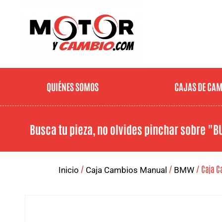
QUIÉNES SOMOS
CAJAS DE CA
Busca tu pieza, no olvides pinchar sobre
"B
/
/
/ Caja C
Inicio
Caja Cambios Manual
BMW