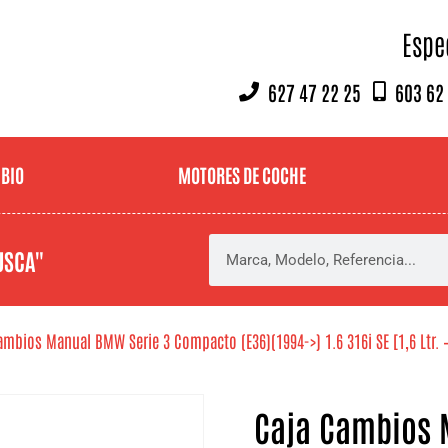
Espe
627 47 22 25
603 62
MBIO
MOTORES DE COCHE
USCA"
ambios Manual BMW Serie 3 Compacto (E36)(1994->) 1.6 316i SE [1,6 Ltr. 
Caja Cambios 