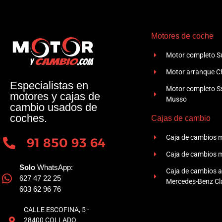
Motores de coche
Motor completo Su
Motor arranque Ch
Especialistas en
Motor completo 
motores y cajas de
Musso
cambio usados de
coches.
Cajas de cambio
Caja de cambios 
91 850 93 64
Caja de cambios 
Solo
WhatsApp:
Caja de cambios 
627 47 22 25
Mercedes-Benz Cla
603 62 96 76
CALLE ESCOFINA, 5 -
28400 COLLADO