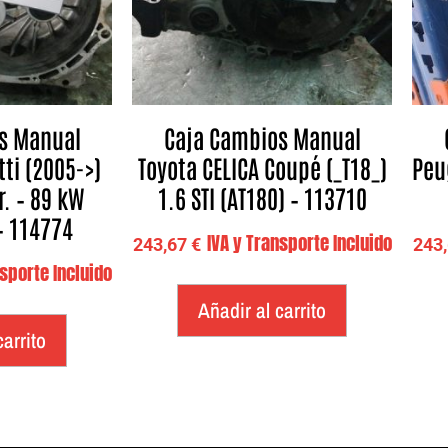
s Manual
Caja Cambios Manual
tti (2005->)
Toyota CELICA Coupé (_T18_)
Peu
r. – 89 kW
1.6 STI (AT180) – 113710
 – 114774
IVA y Transporte Incluido
243,67
€
243
nsporte Incluido
Añadir al carrito
carrito