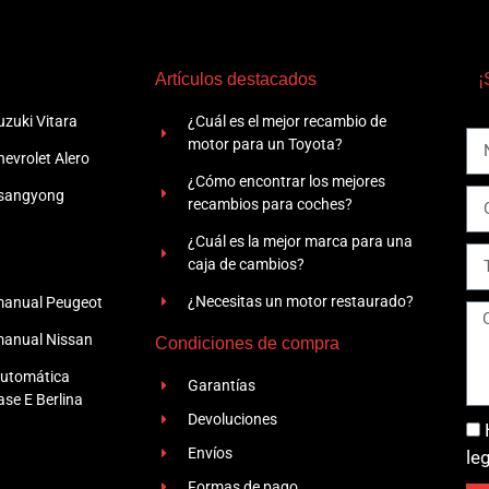
Artículos destacados
¡
zuki Vitara
¿Cuál es el mejor recambio de
motor para un Toyota?
evrolet Alero
¿Cómo encontrar los mejores
Ssangyong
recambios para coches?
¿Cuál es la mejor marca para una
caja de cambios?
¿Necesitas un motor restaurado?
manual Peugeot
manual Nissan
Condiciones de compra
automática
Garantías
se E Berlina
Devoluciones
Envíos
le
Formas de pago