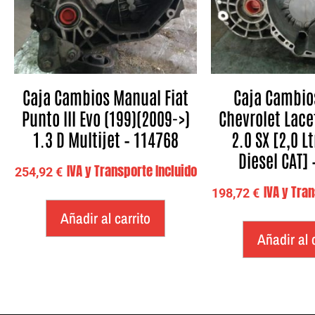
Caja Cambios Manual Fiat
Caja Cambio
Punto III Evo (199)(2009->)
Chevrolet Lace
1.3 D Multijet – 114768
2.0 SX [2,0 Lt
Diesel CAT]
IVA y Transporte Incluido
254,92
€
IVA y Tra
198,72
€
Añadir al carrito
Añadir al 