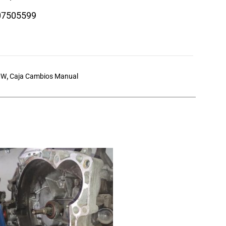
07505599
MW
,
Caja Cambios Manual