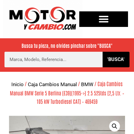
Busca tu pieza, no olvides pinchar sobre
"BUSCA"
'BUSCA'
/
/
/ Caja Cambios
Inicio
Caja Cambios Manual
BMW
Manual BMW Serie 5 Berlina (E39)(1995->) 2.5 525tds [2,5 Ltr. –
105 kW Turbodiesel CAT] – 469459