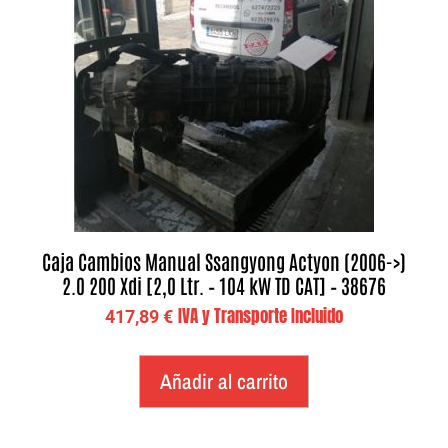
Caja Cambios Manual Ssangyong Actyon (2006->)
2.0 200 Xdi [2,0 Ltr. – 104 kW TD CAT] – 38676
IVA y Transporte Incluido
417,89
€
Añadir al carrito