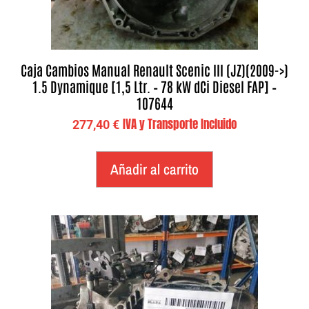
Caja Cambios Manual Renault Scenic III (JZ)(2009->)
1.5 Dynamique [1,5 Ltr. – 78 kW dCi Diesel FAP] –
107644
IVA y Transporte Incluido
277,40
€
Añadir al carrito