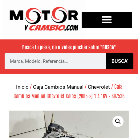
Busca tu pieza, no olvides pinchar sobre
"BUSCA"
'BUSCA'
/
/
/ Caja
Inicio
Caja Cambios Manual
Chevrolet
Cambios Manual Chevrolet Kalos (2005->) 1.4 16V – 607536