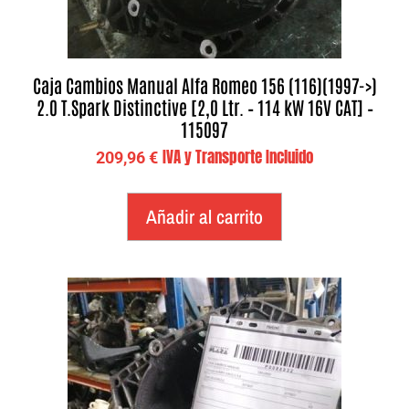
Caja Cambios Manual Alfa Romeo 156 (116)(1997->)
2.0 T.Spark Distinctive [2,0 Ltr. – 114 kW 16V CAT] –
115097
IVA y Transporte Incluido
209,96
€
Añadir al carrito