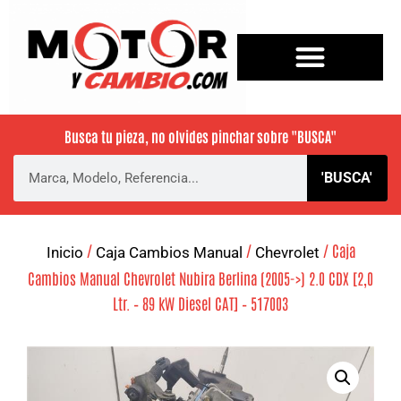
Busca tu pieza, no olvides pinchar sobre
"BUSCA"
'BUSCA'
/
/
/ Caja
Inicio
Caja Cambios Manual
Chevrolet
Cambios Manual Chevrolet Nubira Berlina (2005->) 2.0 CDX [2,0
Ltr. – 89 kW Diesel CAT] – 517003