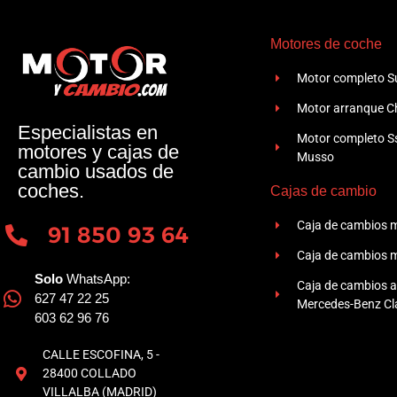
Motores de coche
Motor completo Su
Motor arranque Ch
Especialistas en
Motor completo 
motores y cajas de
Musso
cambio usados de
coches.
Cajas de cambio
Caja de cambios 
91 850 93 64
Caja de cambios 
Solo
WhatsApp:
Caja de cambios 
627 47 22 25
Mercedes-Benz Cla
603 62 96 76
CALLE ESCOFINA, 5 -
28400 COLLADO
VILLALBA (MADRID)