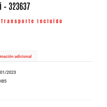
i – 323637
 Transporte Incluido
rmación adicional
/01/2023
H85