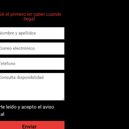
Sé el primero en saber cuando
llega!
He leído y acepto el aviso
gal
Enviar