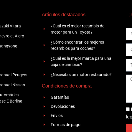
Artículos destacados
¡
zuki Vitara
¿Cuál es el mejor recambio de
motor para un Toyota?
evrolet Alero
¿Cómo encontrar los mejores
Ssangyong
recambios para coches?
¿Cuál es la mejor marca para una
caja de cambios?
¿Necesitas un motor restaurado?
manual Peugeot
manual Nissan
Condiciones de compra
automática
Garantías
se E Berlina
Devoluciones
Envíos
le
Formas de pago