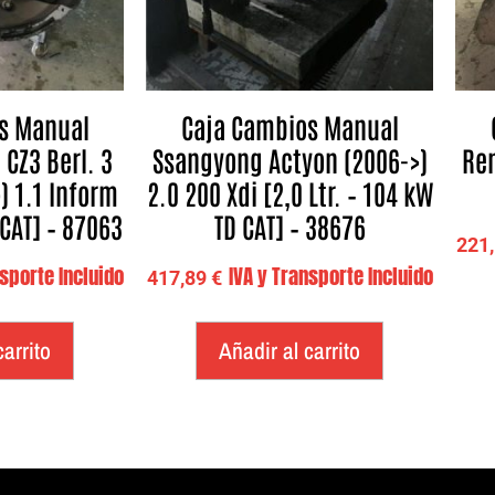
s Manual
Caja Cambios Manual
 CZ3 Berl. 3
Ssangyong Actyon (2006->)
Ren
) 1.1 Inform
2.0 200 Xdi [2,0 Ltr. – 104 kW
 CAT] – 87063
TD CAT] – 38676
221
nsporte Incluido
IVA y Transporte Incluido
417,89
€
carrito
Añadir al carrito