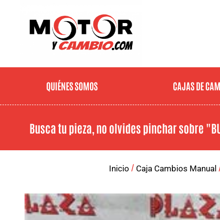
QUIÉNES SOMOS
CAJAS DE CA
Busca tu pieza, no olvides pinchar sobre
"B
/
Inicio
Caja Cambios Manual