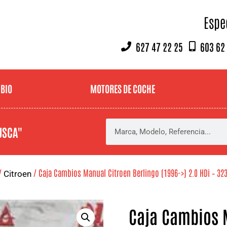
Espe
627 47 22 25
603 62
MBIO
MOTORES DE COCHE
USCA"
/
/ Caja Cambios Manual Citroen Berlingo (1996->) 2.0 HDi – 32
Citroen
Caja Cambios 