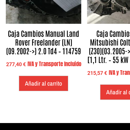
Caja Cambios Manual Land
Caja Cambio
Rover Freelander (LN)
Mitsubishi Colt
(09.2002->) 2.0 Td4 – 114759
(Z30)(03.2005->
[1,1 Ltr. – 55 kW
IVA y Transporte Incluido
277,40
€
IVA y Tra
215,57
€
Añadir al carrito
Añadir al 