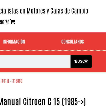
cialistas en Motores y Cajas de Cambio
 96 76
INFORMACIÓN
CONSÚLTANOS
'BUSCA'
 (161)] – 318889
anual Citroen C 15 (1985->)