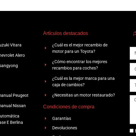
Artículos destacados
¡
zuki Vitara
¿Cuál es el mejor recambio de
motor para un Toyota?
evrolet Alero
¿Cómo encontrar los mejores
Ssangyong
recambios para coches?
¿Cuál es la mejor marca para una
caja de cambios?
¿Necesitas un motor restaurado?
manual Peugeot
manual Nissan
Condiciones de compra
automática
Garantías
se E Berlina
Devoluciones