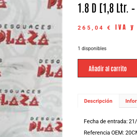
1.8 D [1,8 Ltr.
IVA y
265,04
€
1 disponibles
Añadir al carrito
Descripción
Info
Descripción
Fecha de entrada: 21
Referencia OEM: 20