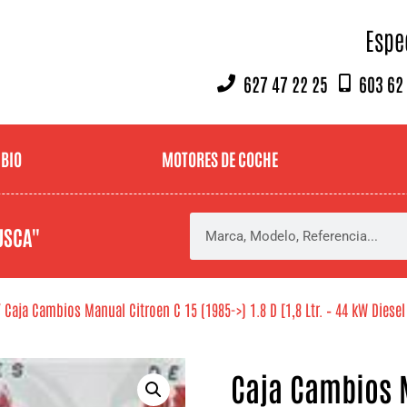
Espe
627 47 22 25
603 62
MBIO
MOTORES DE COCHE
USCA"
 Caja Cambios Manual Citroen C 15 (1985->) 1.8 D [1,8 Ltr. – 44 kW Diesel
Caja Cambios M