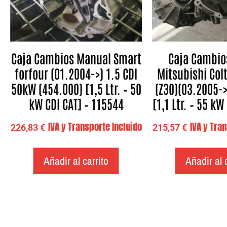
Caja Cambios Manual Smart
Caja Cambio
forfour (01.2004->) 1.5 CDI
Mitsubishi Colt
50kW (454.000) [1,5 Ltr. – 50
(Z30)(03.2005->
kW CDI CAT] – 115544
[1,1 Ltr. – 55 kW
IVA y Transporte Incluido
IVA y Tra
226,83
€
215,57
€
Añadir al carrito
Añadir al 