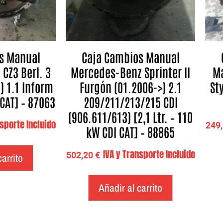
s Manual
Caja Cambios Manual
 CZ3 Berl. 3
Mercedes-Benz Sprinter II
Ma
) 1.1 Inform
Furgón (01.2006->) 2.1
Sty
 CAT] – 87063
209/211/213/215 CDI
(906.611/613) [2,1 Ltr. – 110
nsporte Incluido
249
kW CDI CAT] – 88865
IVA y Transporte Incluido
502,20
€
carrito
Añadir al carrito