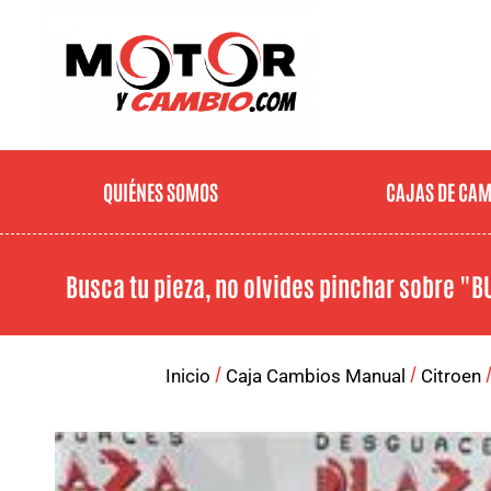
QUIÉNES SOMOS
CAJAS DE CA
Busca tu pieza, no olvides pinchar sobre
"B
/
/
/
Inicio
Caja Cambios Manual
Citroen