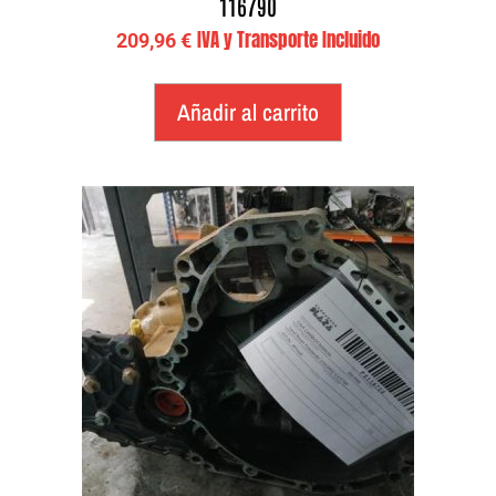
116790
IVA y Transporte Incluido
209,96
€
Añadir al carrito