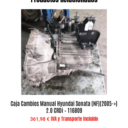
Caja Cambios Manual Hyundai Sonata (NF)(2005->)
2.0 CRDi – 116809
IVA y Transporte Incluido
361,98
€