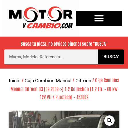
Busca tu pieza, no olvides pinchar sobre
"BUSCA"
'BUSCA'
/
/
/ Caja Cambios
Inicio
Caja Cambios Manual
Citroen
Manual Citroen C3 (09.2009->) 1.2 Collection [1,2 Ltr. – 60 kW
12V VTi / PureTech] – 453802