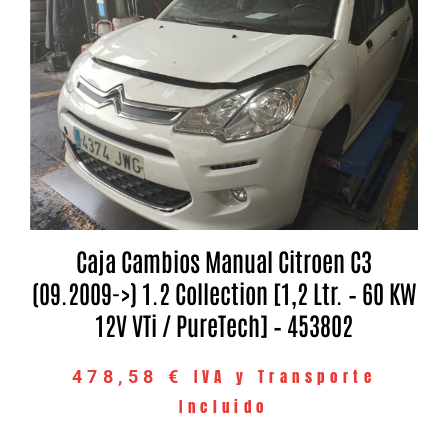
Caja Cambios Manual Citroen C3
(09.2009->) 1.2 Collection [1,2 Ltr. – 60 KW
12V VTi / PureTech] – 453802
IVA y Transporte
478,58
€
Incluido