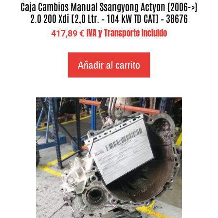
Caja Cambios Manual Ssangyong Actyon (2006->)
2.0 200 Xdi [2,0 Ltr. – 104 kW TD CAT] – 38676
IVA y Transporte Incluido
417,89
€
Añadir al carrito