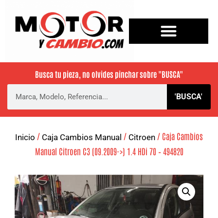
Busca tu pieza, no olvides pinchar sobre
"BUSCA"
'BUSCA'
/
/
/ Caja Cambios
Inicio
Caja Cambios Manual
Citroen
Manual Citroen C3 (09.2009->) 1.4 HDi 70 – 494820