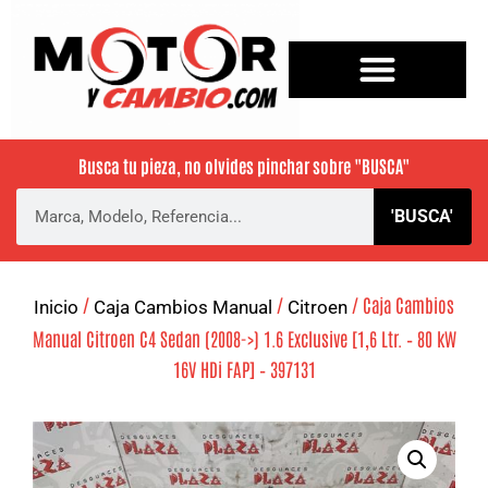
Busca tu pieza, no olvides pinchar sobre
"BUSCA"
'BUSCA'
/
/
/ Caja Cambios
Inicio
Caja Cambios Manual
Citroen
Manual Citroen C4 Sedan (2008->) 1.6 Exclusive [1,6 Ltr. – 80 kW
16V HDi FAP] – 397131