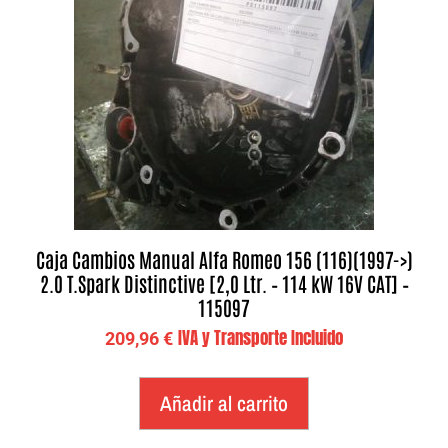
Caja Cambios Manual Alfa Romeo 156 (116)(1997->)
2.0 T.Spark Distinctive [2,0 Ltr. – 114 kW 16V CAT] –
115097
IVA y Transporte Incluido
209,96
€
Añadir al carrito