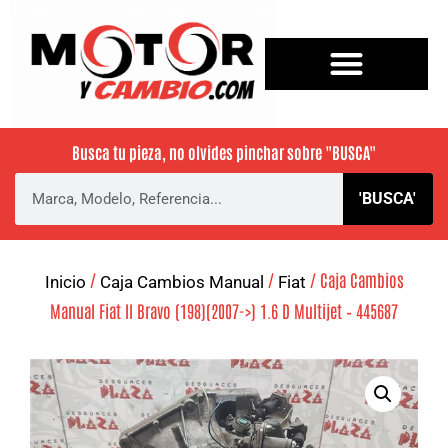
Busca tu pieza, no olvides pinchar sobre
"BUSCA"
'BUSCA'
/
/
/ Caja Cambios
Inicio
Caja Cambios Manual
Fiat
Manual Fiat II Bravo (198)(2007->) 1.6 D Multijet – 445687