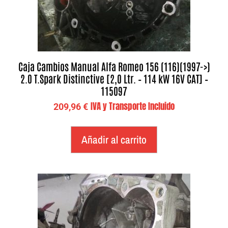
Caja Cambios Manual Alfa Romeo 156 (116)(1997->)
2.0 T.Spark Distinctive [2,0 Ltr. – 114 kW 16V CAT] –
115097
IVA y Transporte Incluido
209,96
€
Añadir al carrito