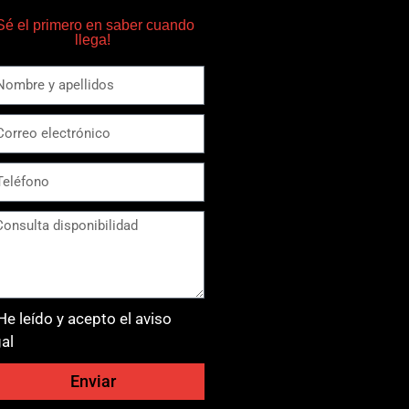
Sé el primero en saber cuando
llega!
He leído y acepto el aviso
gal
Enviar