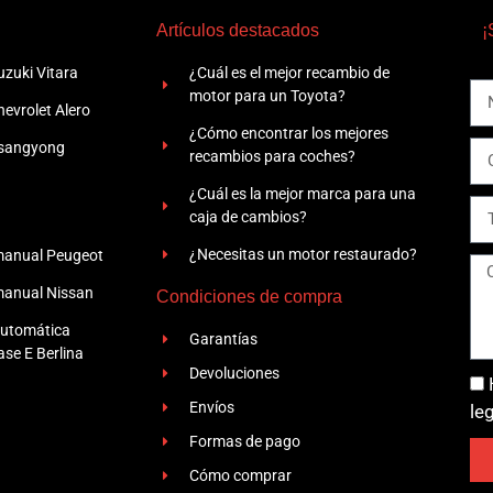
Artículos destacados
¡
zuki Vitara
¿Cuál es el mejor recambio de
motor para un Toyota?
evrolet Alero
¿Cómo encontrar los mejores
Ssangyong
recambios para coches?
¿Cuál es la mejor marca para una
caja de cambios?
¿Necesitas un motor restaurado?
manual Peugeot
manual Nissan
Condiciones de compra
automática
Garantías
se E Berlina
Devoluciones
Envíos
le
Formas de pago
Cómo comprar