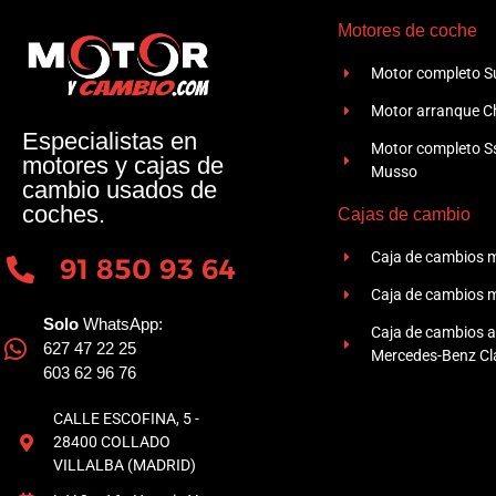
Motores de coche
Motor completo Su
Motor arranque Ch
Especialistas en
Motor completo 
motores y cajas de
Musso
cambio usados de
coches.
Cajas de cambio
Caja de cambios 
91 850 93 64
Caja de cambios 
Solo
WhatsApp:
Caja de cambios 
627 47 22 25
Mercedes-Benz Cla
603 62 96 76
CALLE ESCOFINA, 5 -
28400 COLLADO
VILLALBA (MADRID)