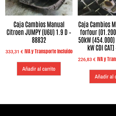
Caja Cambios Manual
Caja Cambios M
Citroen JUMPY (U6U) 1.9 D –
forfour (01.200
88832
50kW (454.000) [
kW CDI CAT]
IVA y Transporte Incluido
333,31
€
IVA y Tra
226,83
€
Añadir al carrito
Añadir al 