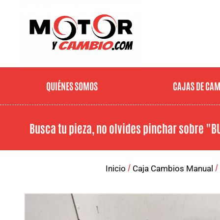
QUIÉNES SOMOS
CAJAS DE CA
Busca tu pieza, no olvides pinchar sobre
"B
/
/
Inicio
Caja Cambios Manual