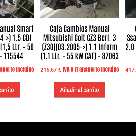
anual Smart
Caja Cambios Manual
4->) 1.5 CDI
Mitsubishi Colt CZ3 Berl. 3
Ssa
1,5 Ltr. – 50
(Z30)(03.2005->) 1.1 Inform
2.0 
 – 115544
[1,1 Ltr. – 55 kW CAT] – 87063
nsporte Incluido
IVA y Transporte Incluido
215,57
€
417
carrito
Añadir al carrito