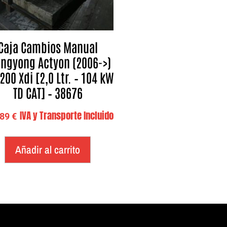
Caja Cambios Manual
ngyong Actyon (2006->)
200 Xdi [2,0 Ltr. – 104 kW
TD CAT] – 38676
IVA y Transporte Incluido
,89
€
Añadir al carrito