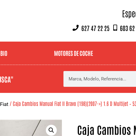
Espe
627 47 22 25
603 62
MBIO
MOTORES DE COCHE
USCA"
/ Caja Cambios Manual Fiat II Bravo (198)(2007->) 1.6 D Multijet – 5
Fiat
Caja Cambios M