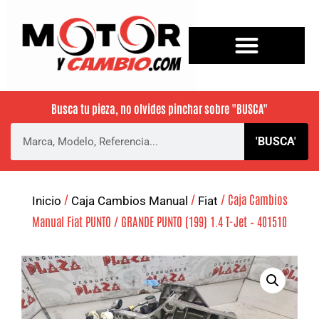
Busca tu pieza, no olvides pinchar sobre
"BUSCA"
'BUSCA'
/
/
/ Caja Cambios
Inicio
Caja Cambios Manual
Fiat
Manual Fiat PUNTO / GRANDE PUNTO (199) 1.4 T-Jet – 401510