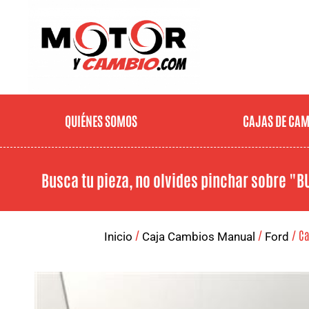
QUIÉNES SOMOS
CAJAS DE CA
Busca tu pieza, no olvides pinchar sobre
"B
/
/
/ Ca
Inicio
Caja Cambios Manual
Ford