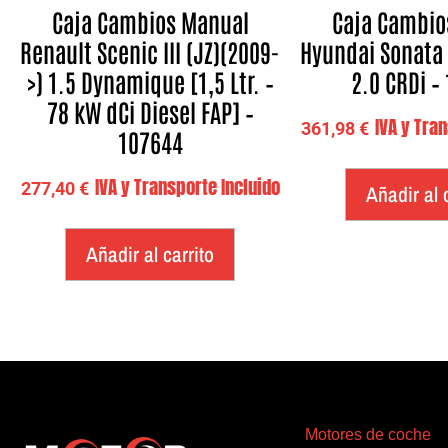
Caja Cambios Manual
Caja Cambio
Renault Scenic III (JZ)(2009-
Hyundai Sonata 
>) 1.5 Dynamique [1,5 Ltr. –
2.0 CRDi –
78 kW dCi Diesel FAP] –
IVA y Tra
361,98
€
107644
IVA y Transporte Incluido
277,40
€
Añadir al 
Añadir al carrito
Motores de coche