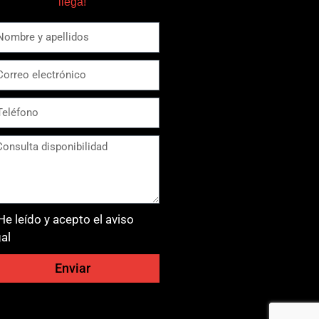
llega!
He leído y acepto el aviso
gal
Enviar