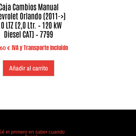
Caja Cambios Manual
evrolet Orlando (2011->)
.0 LTZ [2,0 Ltr. – 120 kW
Diesel CAT] – 7799
IVA y Transporte Incluido
,60
€
Añadir al carrito
Sé el primero en saber cuando