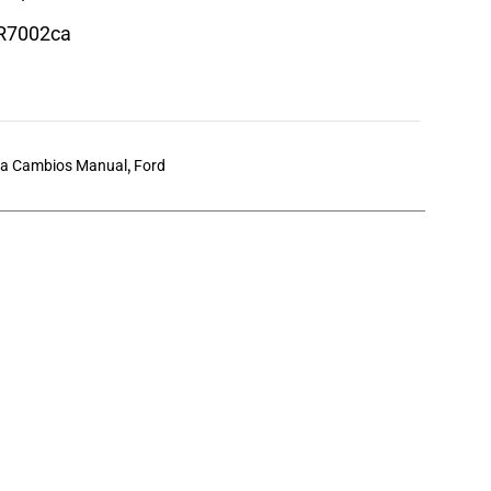
1R7002ca
ja Cambios Manual
,
Ford