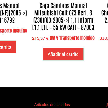
s Manual
Caja Cambios Manual
(NF)(2005->)
Mitsubishi Colt CZ3 Berl. 3
Ch
 116792
(Z30)(03.2005->) 1.1 Inform
2
[1,1 Ltr. – 55 kW CAT] – 87063
nsporte Incluido
IVA y Transporte Incluido
215,57
€
333
carrito
Añadir al carrito
Artículos destacados
¡