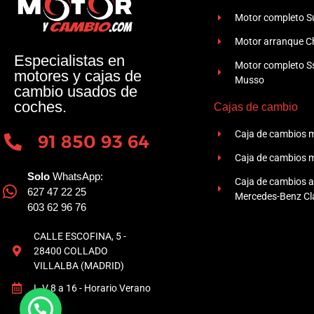
Motor completo Su
Motor arranque Ch
Especialistas en
Motor completo 
motores y cajas de
Musso
cambio usados de
coches.
Cajas de cambio
Caja de cambios 
91 850 93 64
Caja de cambios 
Solo
WhatsApp:
Caja de cambios 
627 47 22 25
Mercedes-Benz Cla
603 62 96 76
CALLE ESCOFINA, 5 -
28400 COLLADO
VILLALBA (MADRID)
L-V 8 a 16 - Horario Verano