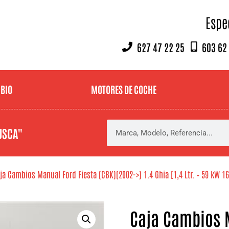
Espe
627 47 22 25
603 62
MBIO
MOTORES DE COCHE
USCA"
ja Cambios Manual Ford Fiesta (CBK)(2002->) 1.4 Ghia [1,4 Ltr. – 59 kW 1
Caja Cambios M