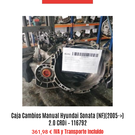
Caja Cambios Manual Hyundai Sonata (NF)(2005->)
2.0 CRDi – 116792
IVA y Transporte Incluido
361,98
€