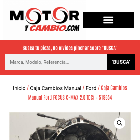
Busca tu pieza, no olvides pinchar sobre
"BUSCA"
'BUSCA'
/
/
/ Caja Cambios
Inicio
Caja Cambios Manual
Ford
Manual Ford FOCUS C-MAX 2.0 TDCi – 518654