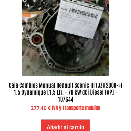
Caja Cambios Manual Renault Scenic III (JZ)(2009->)
1.5 Dynamique [1,5 Ltr. – 78 kW dCi Diesel FAP] –
107644
IVA y Transporte Incluido
277,40
€
Añadir al carrito