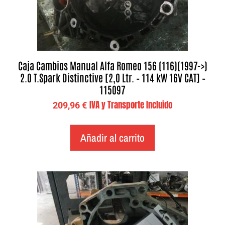
Caja Cambios Manual Alfa Romeo 156 (116)(1997->)
2.0 T.Spark Distinctive [2,0 Ltr. – 114 kW 16V CAT] –
115097
IVA y Transporte Incluido
209,96
€
Añadir al carrito