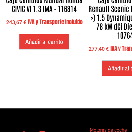
CIVIC VI 1.3 IMA – 116814
Renault Scenic I
>) 1.5 Dynamique
IVA y Transporte Incluido
243,67
€
78 kW dCi Die
1076
Añadir al carrito
IVA y Tra
277,40
€
Añadir al 
Motores de coche