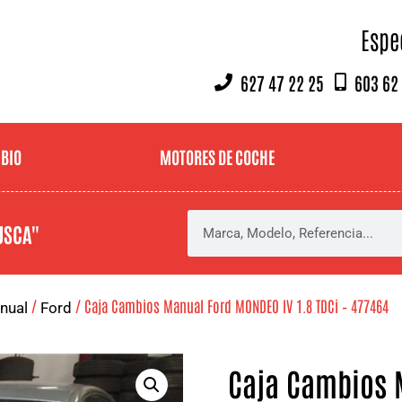
Espe
627 47 22 25
603 62
MBIO
MOTORES DE COCHE
USCA"
/
/ Caja Cambios Manual Ford MONDEO IV 1.8 TDCi – 477464
nual
Ford
Caja Cambios 