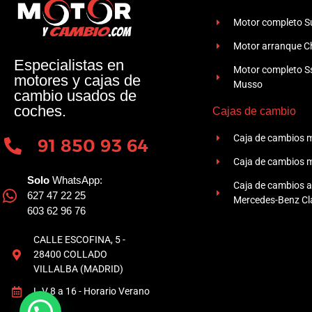
Motor completo Su
Motor arranque Ch
Especialistas en
Motor completo 
motores y cajas de
Musso
cambio usados de
coches.
Cajas de cambio
Caja de cambios 
91 850 93 64
Caja de cambios 
Solo
WhatsApp:
Caja de cambios 
627 47 22 25
Mercedes-Benz Cla
603 62 96 76
CALLE ESCOFINA, 5 -
28400 COLLADO
VILLALBA (MADRID)
L-V 8 a 16 - Horario Verano