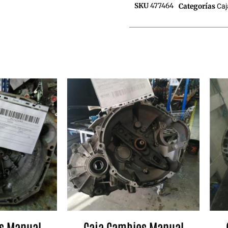
SKU
477464
Categorías
Caj
s Manual
Caja Cambios Manual