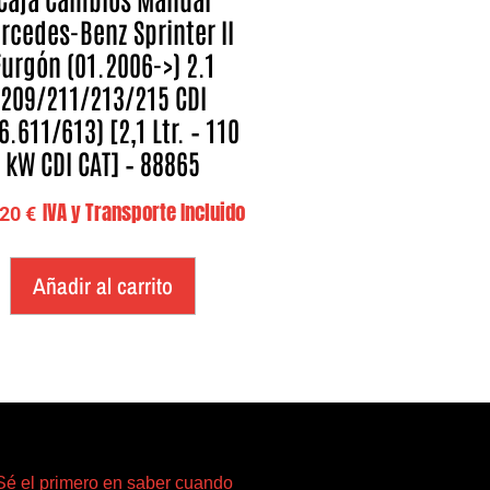
rcedes-Benz Sprinter II
Furgón (01.2006->) 2.1
209/211/213/215 CDI
6.611/613) [2,1 Ltr. – 110
kW CDI CAT] – 88865
IVA y Transporte Incluido
,20
€
Añadir al carrito
Sé el primero en saber cuando