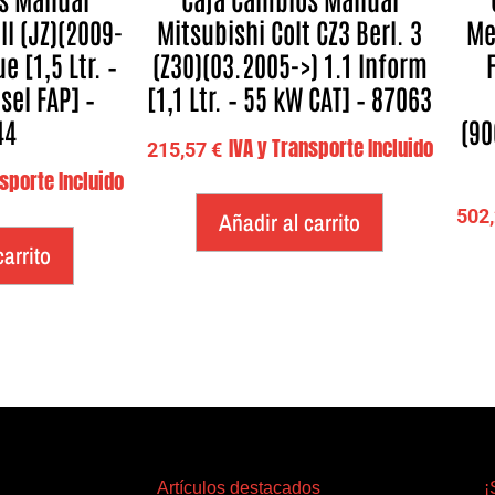
II (JZ)(2009-
Mitsubishi Colt CZ3 Berl. 3
Me
 [1,5 Ltr. –
(Z30)(03.2005->) 1.1 Inform
sel FAP] –
[1,1 Ltr. – 55 kW CAT] – 87063
44
(90
IVA y Transporte Incluido
215,57
€
nsporte Incluido
502
Añadir al carrito
carrito
Artículos destacados
¡