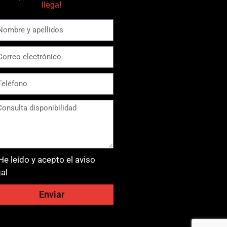
llega!
He leído y acepto el aviso
gal
Enviar