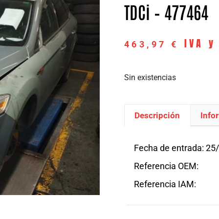
TDCi – 477464
IVA y
463,97
€
Sin existencias
Descripción
Info
Descripción
Fecha de entrada: 25
Referencia OEM:
Referencia IAM: