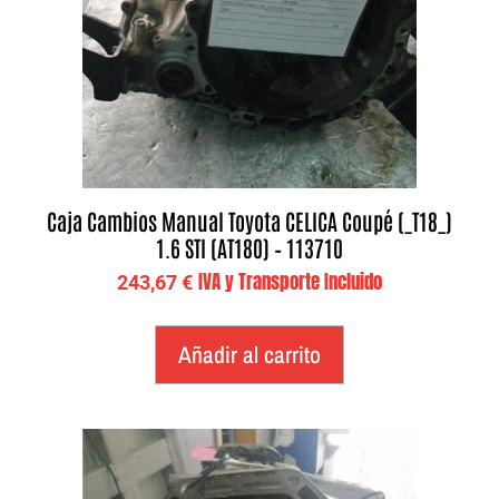
Caja Cambios Manual Toyota CELICA Coupé (_T18_)
1.6 STI (AT180) – 113710
IVA y Transporte Incluido
243,67
€
Añadir al carrito