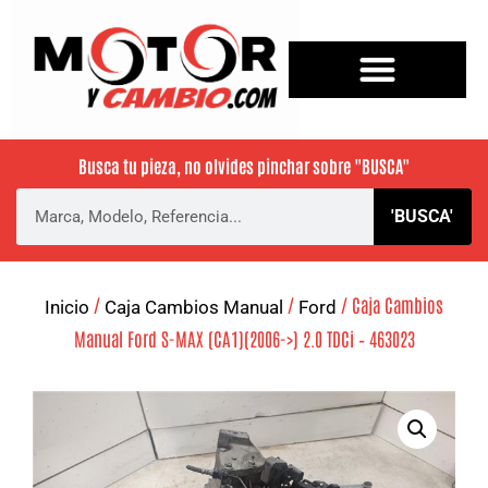
Busca tu pieza, no olvides pinchar sobre
"BUSCA"
'BUSCA'
/
/
/ Caja Cambios
Inicio
Caja Cambios Manual
Ford
Manual Ford S-MAX (CA1)(2006->) 2.0 TDCi – 463023