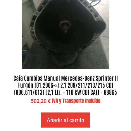
Caja Cambios Manual Mercedes-Benz Sprinter II
Furgón (01.2006->) 2.1 209/211/213/215 CDI
(906.611/613) [2,1 Ltr. – 110 kW CDI CAT] – 88865
IVA y Transporte Incluido
502,20
€
Añadir al carrito