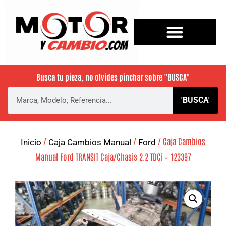
Busca tu pieza, no olvides pinchar sobre
"BUSCA"
'BUSCA'
/
/
/ Caja Cambios
Inicio
Caja Cambios Manual
Ford
Manual Ford TRANSIT Caja/Chasis 2.2 TDCi – 123397