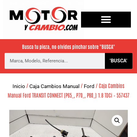
Busca tu pieza, no olvides pinchar sobre
"BUSCA"
'BUSCA'
/
/
/ Caja Cambios
Inicio
Caja Cambios Manual
Ford
Manual Ford TRANSIT CONNECT (P65_, P70_, P80_) 1.8 TDCi – 557437