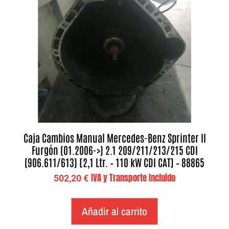
Caja Cambios Manual Mercedes-Benz Sprinter II
Furgón (01.2006->) 2.1 209/211/213/215 CDI
(906.611/613) [2,1 Ltr. – 110 kW CDI CAT] – 88865
IVA y Transporte Incluido
502,20
€
Añadir al carrito