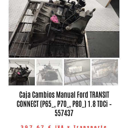
Caja Cambios Manual Ford TRANSIT
CONNECT (P65_, P70_, P80_) 1.8 TDCi –
557437
IVA y Transporte
397,67
€