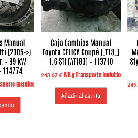
s Manual
Caja Cambios Manual
tti (2005->)
Toyota CELICA Coupé (_T18_)
Ma
r. – 89 kW
1.6 STI (AT180) – 113710
Sty
 – 114774
IVA y Transporte Incluido
243,67
€
nsporte Incluido
249
Añadir al carrito
carrito