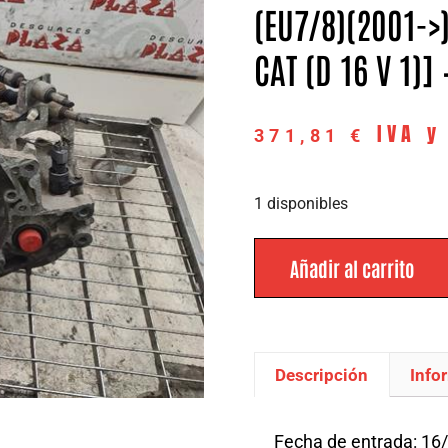
(EU7/8)(2001->) 
CAT (D 16 V 1)]
IVA y
371,81
€
1 disponibles
Añadir al carrito
Descripción
Info
Descripción
Fecha de entrada: 16