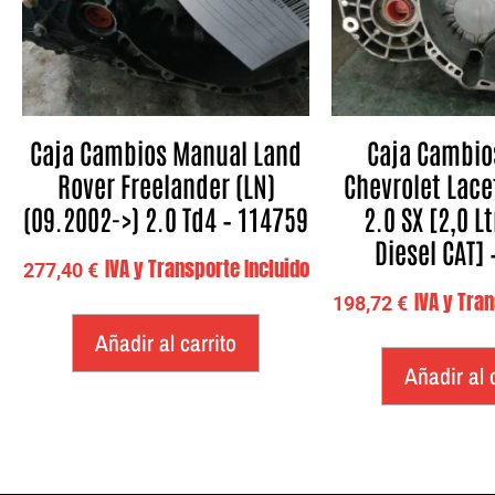
Caja Cambios Manual Land
Caja Cambio
Rover Freelander (LN)
Chevrolet Lace
(09.2002->) 2.0 Td4 – 114759
2.0 SX [2,0 Lt
Diesel CAT]
IVA y Transporte Incluido
277,40
€
IVA y Tra
198,72
€
Añadir al carrito
Añadir al 