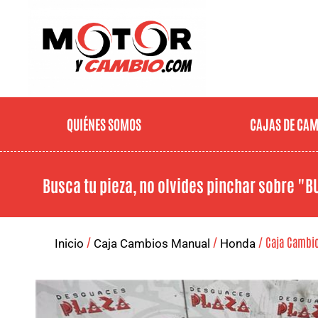
QUIÉNES SOMOS
CAJAS DE CA
Busca tu pieza, no olvides pinchar sobre
"B
/
/
/ Caja Cambios
Inicio
Caja Cambios Manual
Honda