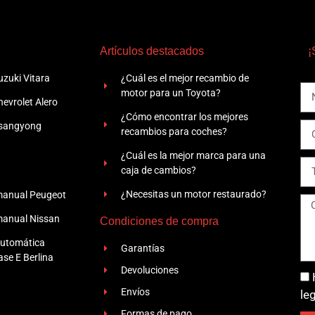
Artículos destacados
¡
zuki Vitara
¿Cuál es el mejor recambio de
motor para un Toyota?
evrolet Alero
¿Cómo encontrar los mejores
Ssangyong
recambios para coches?
¿Cuál es la mejor marca para una
caja de cambios?
¿Necesitas un motor restaurado?
manual Peugeot
manual Nissan
Condiciones de compra
automática
Garantías
se E Berlina
Devoluciones
Envíos
le
Formas de pago