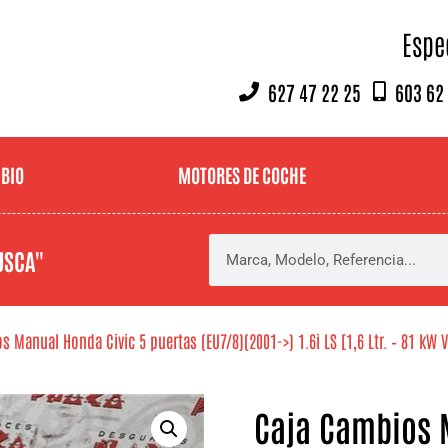
Espe
627 47 22 25
603 62
MBIO
MOTORES DE COCHE
USCA"
 Manual Honda Civic 5 puertas (EU7/8)(2001->) 1.6i LS [1,6 Ltr. – 81 kW V
Caja Cambios 