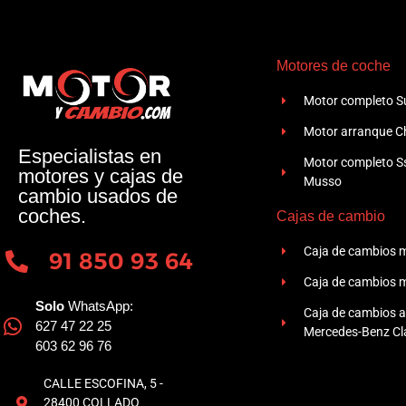
Motores de coche
Motor completo Su
Motor arranque Ch
Especialistas en
Motor completo 
motores y cajas de
Musso
cambio usados de
coches.
Cajas de cambio
Caja de cambios 
91 850 93 64
Caja de cambios 
Solo
WhatsApp:
Caja de cambios 
627 47 22 25
Mercedes-Benz Cla
603 62 96 76
CALLE ESCOFINA, 5 -
28400 COLLADO