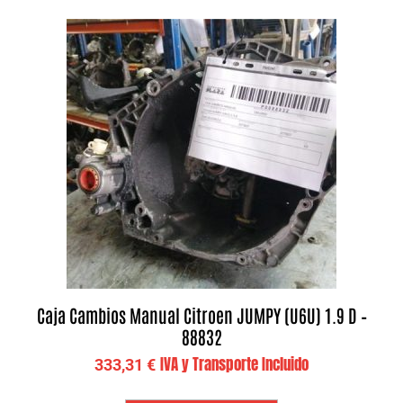
Caja Cambios Manual Citroen JUMPY (U6U) 1.9 D –
88832
IVA y Transporte Incluido
333,31
€