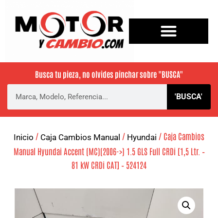
Busca tu pieza, no olvides pinchar sobre
"BUSCA"
'BUSCA'
/
/
/ Caja Cambios
Inicio
Caja Cambios Manual
Hyundai
Manual Hyundai Accent (MC)(2006->) 1.5 GLS Full CRDi [1,5 Ltr. –
81 kW CRDi CAT] – 524124