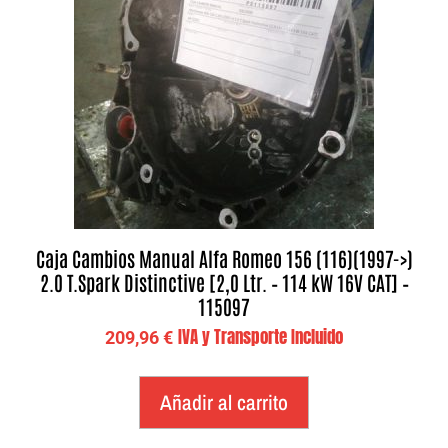
Caja Cambios Manual Alfa Romeo 156 (116)(1997->)
2.0 T.Spark Distinctive [2,0 Ltr. – 114 kW 16V CAT] –
115097
IVA y Transporte Incluido
209,96
€
Añadir al carrito