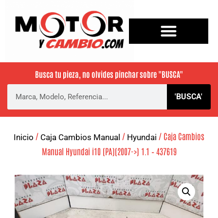
Busca tu pieza, no olvides pinchar sobre
"BUSCA"
'BUSCA'
/
/
/ Caja Cambios
Inicio
Caja Cambios Manual
Hyundai
Manual Hyundai i10 (PA)(2007->) 1.1 – 437619