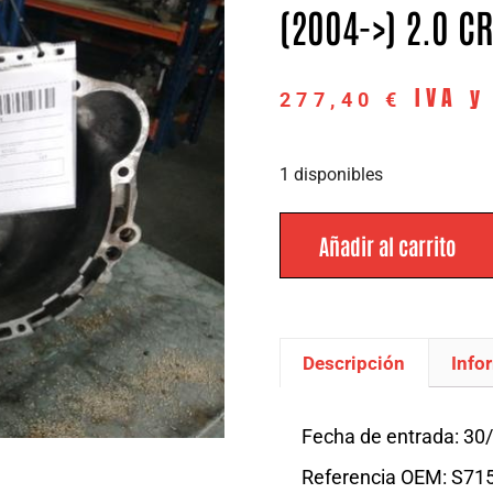
(2004->) 2.0 CR
IVA y
277,40
€
1 disponibles
Añadir al carrito
Descripción
Info
Descripción
Fecha de entrada: 30
Referencia OEM: S71