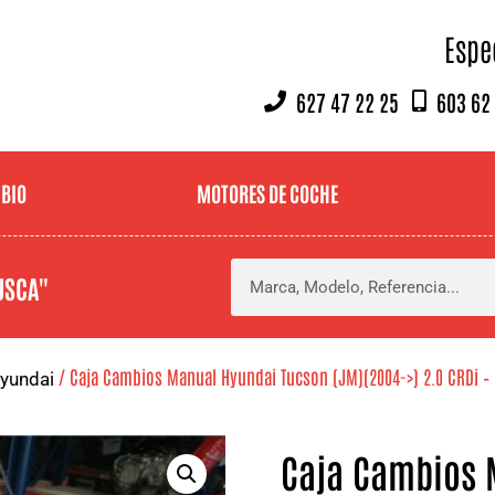
Espe
627 47 22 25
603 62
MBIO
MOTORES DE COCHE
USCA"
/ Caja Cambios Manual Hyundai Tucson (JM)(2004->) 2.0 CRDi –
yundai
Caja Cambios 