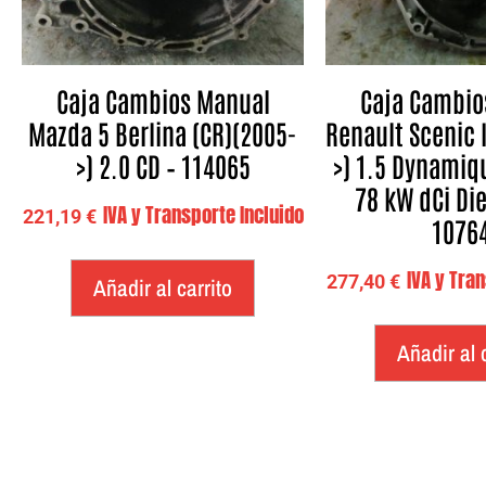
Caja Cambios Manual
Caja Cambio
Mazda 5 Berlina (CR)(2005-
Renault Scenic I
>) 2.0 CD – 114065
>) 1.5 Dynamique
78 kW dCi Die
IVA y Transporte Incluido
221,19
€
1076
IVA y Tra
277,40
€
Añadir al carrito
Añadir al 