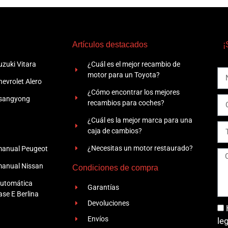
Artículos destacados
¡
zuki Vitara
¿Cuál es el mejor recambio de
motor para un Toyota?
evrolet Alero
¿Cómo encontrar los mejores
Ssangyong
recambios para coches?
¿Cuál es la mejor marca para una
caja de cambios?
¿Necesitas un motor restaurado?
manual Peugeot
manual Nissan
Condiciones de compra
automática
Garantías
se E Berlina
Devoluciones
Envíos
le