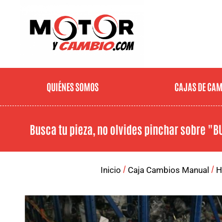
QUIÉNES SOMOS
CAJAS DE CA
Busca tu pieza, no olvides pinchar sobre
"B
/
/
Inicio
Caja Cambios Manual
H