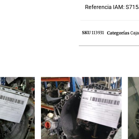
Referencia IAM: S71
SKU
113931
Categorías
Caj