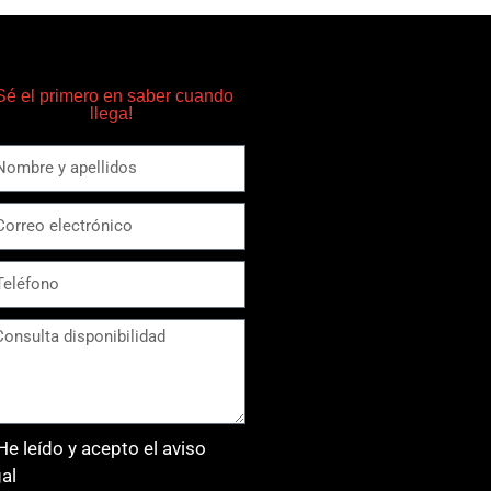
Sé el primero en saber cuando
llega!
He leído y acepto el aviso
gal