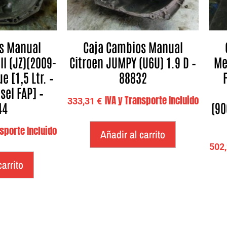
s Manual
Caja Cambios Manual
II (JZ)(2009-
Citroen JUMPY (U6U) 1.9 D –
Me
 [1,5 Ltr. –
88832
sel FAP] –
IVA y Transporte Incluido
333,31
€
44
(90
nsporte Incluido
Añadir al carrito
502
carrito