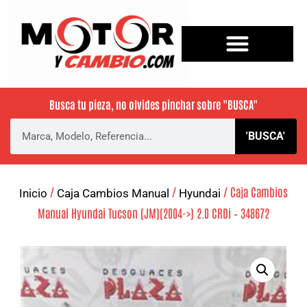
Busca tu pieza, no olvides pinchar sobre
"BUSCA"
'BUSCA'
/
/
/ Caja Cambios
Inicio
Caja Cambios Manual
Hyundai
Manual Hyundai Tucson (JM)(2004->) 2.0 CRDi – 348672