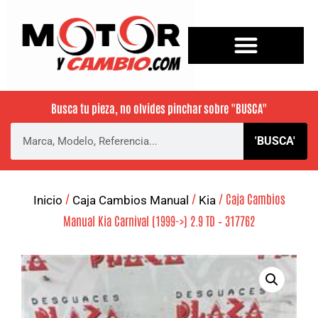
Busca tu pieza, no olvides pinchar sobre
"BUSCA"
'BUSCA'
/
/
/ Caja Cambios
Inicio
Caja Cambios Manual
Kia
Manual Kia Carnival (1999->) 2.9 TD – 317762