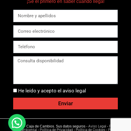
¡Sé el primero en saber cuando llega!
He leído y acepto el aviso legal
Enviar
Ⓒ 2026 - Caja de Cambios. Sus datos seguros -
Aviso Legal
-
Política
Medioambiental
-
Política de Privacidad
-
Política de Cookies
-
Política