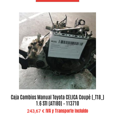
Caja Cambios Manual Toyota CELICA Coupé (_T18_)
1.6 STI (AT180) – 113710
IVA y Transporte Incluido
243,67
€