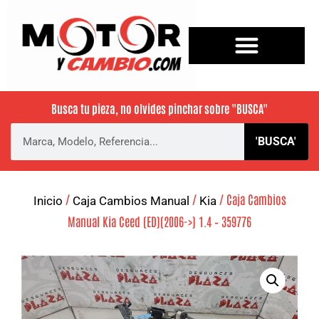
Busca tu pieza, no olvides pinchar sobre
"BUSCA"
'BUSCA'
/
/
/ Caja Cambios
Inicio
Caja Cambios Manual
Kia
Manual Kia Ceed (ED)(2006->) 1.4 – 359776